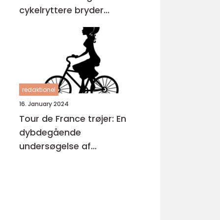
cykelryttere bryder
igennem
redaktionel
16. January 2024
Tour de France trøjer: En
dybdegående
undersøgelse af
cykelløbets mest
ikoniske symboler