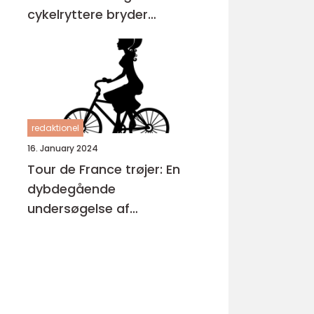
cykelryttere bryder
igennem
redaktionel
16. January 2024
Tour de France trøjer: En
dybdegående
undersøgelse af
cykelløbets mest
ikoniske symboler