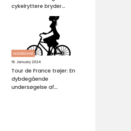
cykelryttere bryder
igennem
redaktionel
16. January 2024
Tour de France trøjer: En
dybdegående
undersøgelse af
cykelløbets mest
ikoniske symboler