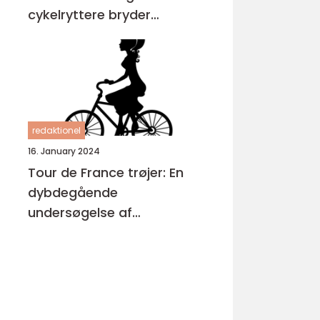
cykelryttere bryder
igennem
redaktionel
16. January 2024
Tour de France trøjer: En
dybdegående
undersøgelse af
cykelløbets mest
ikoniske symboler