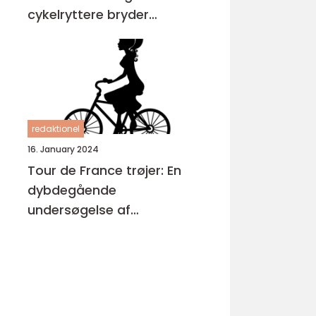
cykelryttere bryder
igennem
redaktionel
16. January 2024
Tour de France trøjer: En
dybdegående
undersøgelse af
cykelløbets mest
ikoniske symboler