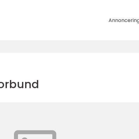
Annoncerin
forbund