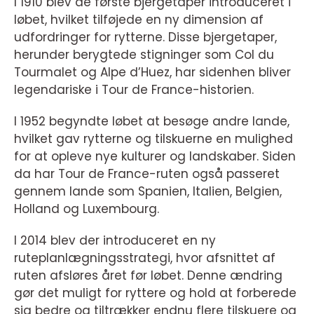
I 1910 blev de første bjergetaper introduceret i
løbet, hvilket tilføjede en ny dimension af
udfordringer for rytterne. Disse bjergetaper,
herunder berygtede stigninger som Col du
Tourmalet og Alpe d’Huez, har sidenhen bliver
legendariske i Tour de France-historien.
I 1952 begyndte løbet at besøge andre lande,
hvilket gav rytterne og tilskuerne en mulighed
for at opleve nye kulturer og landskaber. Siden
da har Tour de France-ruten også passeret
gennem lande som Spanien, Italien, Belgien,
Holland og Luxembourg.
I 2014 blev der introduceret en ny
ruteplanlægningsstrategi, hvor afsnittet af
ruten afsløres året før løbet. Denne ændring
gør det muligt for ryttere og hold at forberede
sig bedre og tiltrækker endnu flere tilskuere og