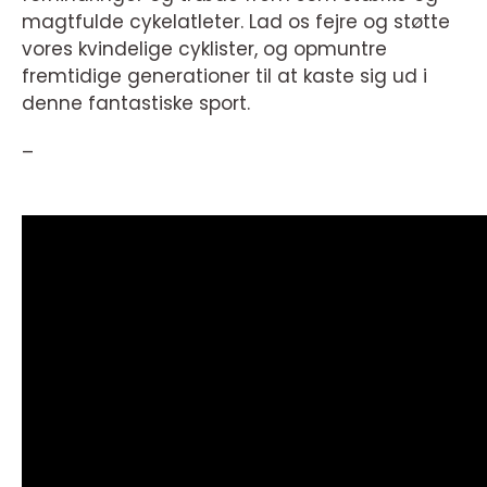
magtfulde cykelatleter. Lad os fejre og støtte
vores kvindelige cyklister, og opmuntre
fremtidige generationer til at kaste sig ud i
denne fantastiske sport.
–