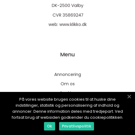
web:
www.klikko.dk
Menu
Annoncering
Om os
Cookies
På vores website bruges cookies til at huske dine
Kontakt os
indstillinger, statistik og personalisering af indhold og
annoncer. Denne information deles med tredjepart. Ved
Sitemap
fortsat brug af websiden godkender du cookiepolitikken.
Ok
Privatlivspolitik